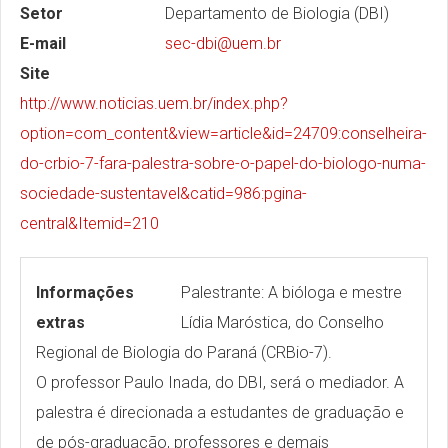
Setor
Departamento de Biologia (DBI)
E-mail
sec-dbi@uem.br
Site
http://www.noticias.uem.br/index.php?
option=com_content&view=article&id=24709:conselheira-
do-crbio-7-fara-palestra-sobre-o-papel-do-biologo-numa-
sociedade-sustentavel&catid=986:pgina-
central&Itemid=210
Informações
Palestrante: A bióloga e mestre
extras
Lídia Maróstica, do Conselho
Regional de Biologia do Paraná (CRBio-7).
O professor Paulo Inada, do DBI, será o mediador. A
palestra é direcionada a estudantes de graduação e
de pós-graduação, professores e demais