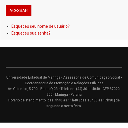
Esqueceu seu nome de usuário?
Esqueceu sua senha?
Universidade Estadual de Maringá - Assessoria de Comunicação Social •
Coordenadoria de Promoção e Relações Públicas
Av. Colombo, 5.790 - Bloco Q-03 • Telefone: (44) 3011-4040 - CEP 87020-
900 - Maringá - Paraná
Horário de atendimento: das 7h40 às 11h40 | das 13h30 às 17h30 | de
segunda a sexta-feira.