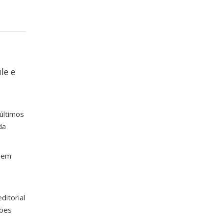
le e
últimos
da
o em
ditorial
ções