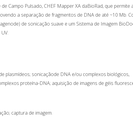
se de Campo Pulsado, CHEF Mapper XA daBioRad, que permite 
omovendo a separação de fragmentos de DNA de até ~10 Mb. C
iagenode) de sonicação suave e um Sistema de Imagem BioDoc
 UV.
e plasmídeos; sonicaçãode DNA e/ou complexos biológicos,
 complexos proteína-DNA; aquisição de imagens de géis fluoresc
.
ação; captura de imagem.