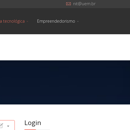
nit@uem.br
ra tecnológica
Empreendedorismo
Login