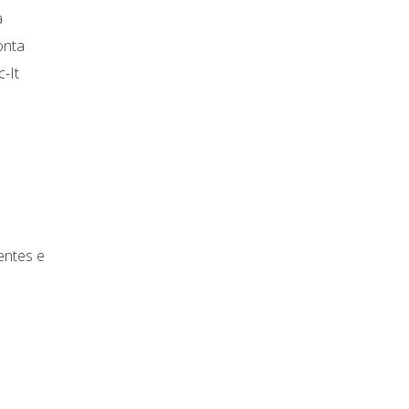
a
onta
-It
entes e