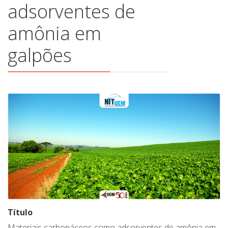
adsorventes de
amônia em
galpões
Título
Materiais carbonáceos como adsorventes de amônia em