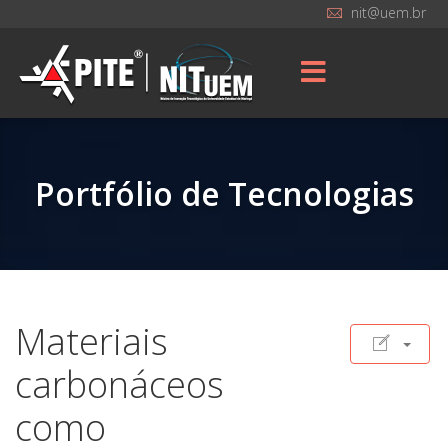
nit@uem.br
Portfólio de Tecnologias
Materiais
carbonáceos
como